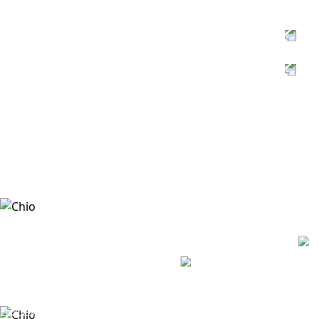
UDRŽITELNÉ
ZEMĚDĚLSTVÍ
MANAGEMENT OBALŮ
Podmínky použití
Ochrana osobních údajů
Zásady cookies