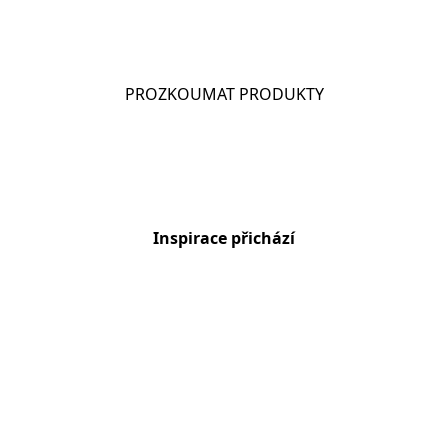
CHIO DIPS
PROZKOUMAT PRODUKTY
Inspirace přichází
Chio Snack Pack – vyberte si svůj styl
Jsme Udržitelní